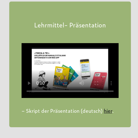
Lehrmittel- Präsentation
–
Skript der Präsentation (deutsch)
hier
.